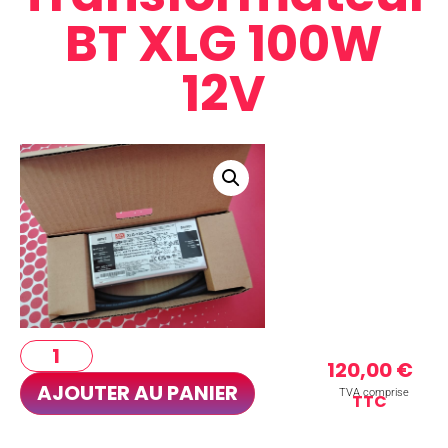
BT XLG 100W
12V
120,00
€
AJOUTER AU PANIER
TVA comprise
TTC