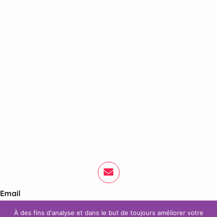
Email
Contactez-nous via
À des fins d'analyse et dans le but de toujours améliorer votre
notre
formulaire de contact