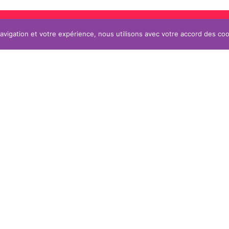
navigation et votre expérience, nous utilisons avec votre accord des coo
ÉCLAIRAGE RAPPORTÉ OU
DE RÉALISATIONS
D’APPOINT
TÉS
LETTRAGES
EZ-NOUS
BANDEAUX (TÔLE TABLET
SIGNALÉTIQUE
ON / ADHÉSIFS
LES CAISSONS
UX
LES HABILLAGES
 MAT
INSOLITE