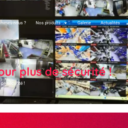
ommes-nous ?
Nos produits
Galerie
Actualités
our plus de sécurité !
Qui sommes-nous ?
Nos produits
Gal
 de sécurité !