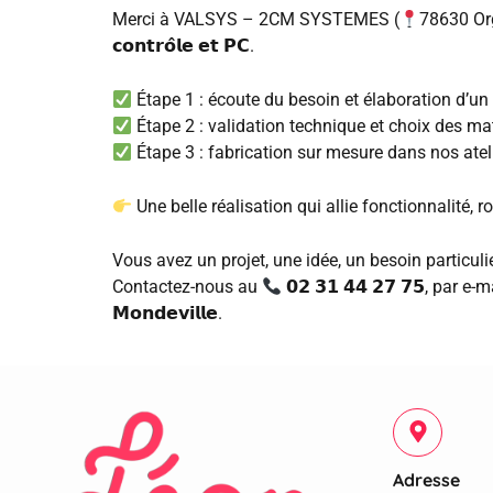
Merci à VALSYS – 2CM SYSTEMES (
78630 Orgeva
𝗰𝗼𝗻𝘁𝗿𝗼̂𝗹𝗲 𝗲𝘁 𝗣𝗖.
Étape 1 : écoute du besoin et élaboration d’u
Étape 2 : validation technique et choix des ma
Étape 3 : fabrication sur mesure dans nos atel
Une belle réalisation qui allie fonctionnalité, 
Vous avez un projet, une idée, un besoin particuli
Contactez-nous au
𝟬𝟮 𝟯𝟭 𝟰𝟰 𝟮𝟳 𝟳𝟱, par e-
𝗠𝗼𝗻𝗱𝗲𝘃𝗶𝗹𝗹𝗲.
Adresse