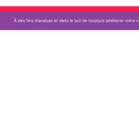
À des fins d'analyse et dans le but de toujours améliorer votre 
GALERIE 
Suivez nos
ACTUALI
actualités, nos
CONTACT
références
NEON
IMPRESSI
DRAPEA
TOTEM /