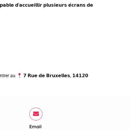
𝗱’𝗮𝗰𝗰𝘂𝗲𝗶𝗹𝗹𝗶𝗿 𝗽𝗹𝘂𝘀𝗶𝗲𝘂𝗿𝘀 𝗲́𝗰𝗿𝗮𝗻𝘀 𝗱𝗲
ncontrer au
𝟳 𝗥𝘂𝗲 𝗱𝗲 𝗕𝗿𝘂𝘅𝗲𝗹𝗹𝗲𝘀, 𝟭𝟰𝟭𝟮𝟬
Email