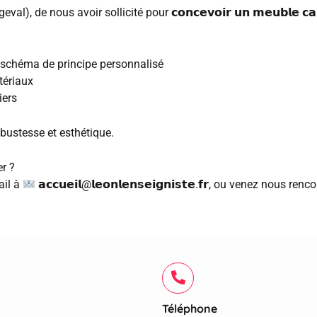
l), de nous avoir sollicité pour 𝗰𝗼𝗻𝗰𝗲𝘃𝗼𝗶𝗿 𝘂𝗻 𝗺𝗲𝘂𝗯𝗹𝗲 𝗰𝗮𝗽𝗮𝗯𝗹𝗲 
n schéma de principe personnalisé
tériaux
iers
robustesse et esthétique.
er ?
mail à
𝗮𝗰𝗰𝘂𝗲𝗶𝗹@𝗹𝗲𝗼𝗻𝗹𝗲𝗻𝘀𝗲𝗶𝗴𝗻𝗶𝘀𝘁𝗲.𝗳𝗿, ou venez nous re
Téléphone