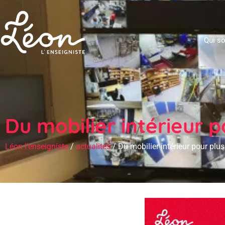
Qui s
Du mobilier intérieur p
Léon l'enseigniste
/
actualités
/
Du mobilier intérieur pour plus