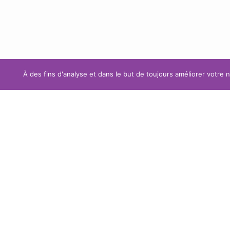
À des fins d'analyse et dans le but de toujours améliorer votre 
GALERIE 
Suivez nos
ACTUALI
actualités, nos
CONTACT
références
NEON