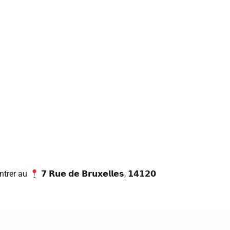
ntrer au
𝟳
𝗥𝘂𝗲
𝗱𝗲
𝗕𝗿𝘂𝘅𝗲𝗹𝗹𝗲𝘀
,
𝟭𝟰𝟭𝟮𝟬