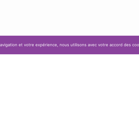
navigation et votre expérience, nous utilisons avec votre accord des coo
ÉCLAIRAGE RAPPORTÉ OU
DE RÉALISATIONS
D’APPOINT
TÉS
LETTRAGES
EZ-NOUS
BANDEAUX (TÔLE TABLET
SIGNALÉTIQUE