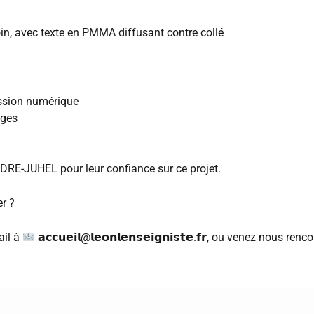
:
n, avec texte en PMMA diffusant contre collé
ession numérique
ages
RE-JUHEL pour leur confiance sur ce projet.
er ?
ail à
𝗮𝗰𝗰𝘂𝗲𝗶𝗹
@
𝗹𝗲𝗼𝗻𝗹𝗲𝗻𝘀𝗲𝗶𝗴𝗻𝗶𝘀𝘁𝗲
.
𝗳𝗿
, ou venez nous renco