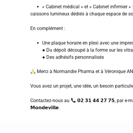
« Cabinet médical » et « Cabinet infirmier » 
caissons lumineux dédiés à chaque espace de soi
En complément :
Une plaque horaire en plexi avec une impr
● Du dépoli découpé à la forme sur les vitr
● Des adhésifs personnalisés
Merci à Normandie Pharma et à Véronique AND
Vous avez un projet, une idée, un besoin particuli
Contactez-nous au
𝟬𝟮
𝟯𝟭
𝟰𝟰
𝟮𝟳
𝟳𝟱
, par e-m
𝗠𝗼𝗻𝗱𝗲𝘃𝗶𝗹𝗹𝗲
.