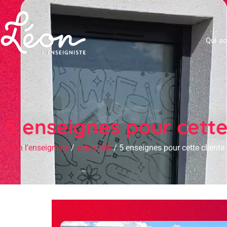
Qui s
5 enseignes pour cette
Léon l'enseigniste
/
actualités
/
5 enseignes pour cette cliente